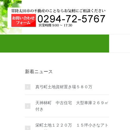
新着ニュース
真弓町土地資材置き場５８０万
天神林町 中古住宅 大型車庫２６９㎡
付き
栄町土地１２２０万 １５坪小さなアト