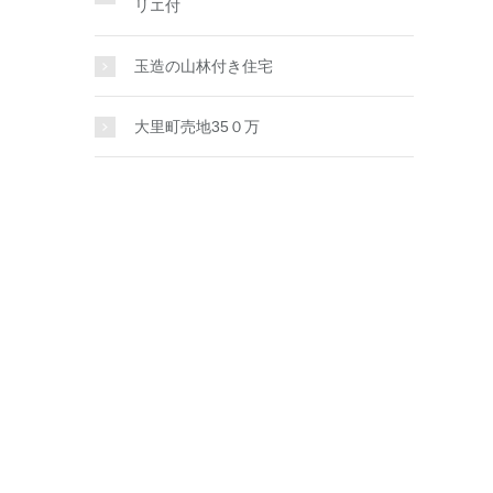
リエ付
玉造の山林付き住宅
大里町売地35０万