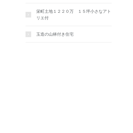
栄町土地１２２０万 １５坪小さなアト
リエ付
玉造の山林付き住宅