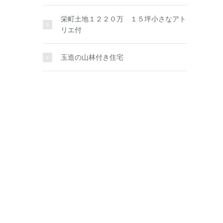
栄町土地１２２０万 １５坪小さなアト
リエ付
玉造の山林付き住宅