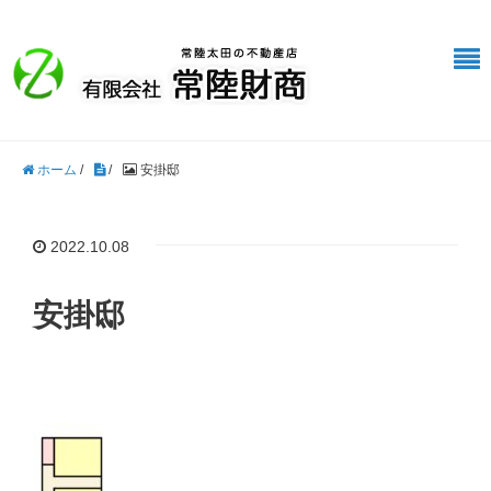
ホーム
/
/
安掛邸
2022.10.08
安掛邸