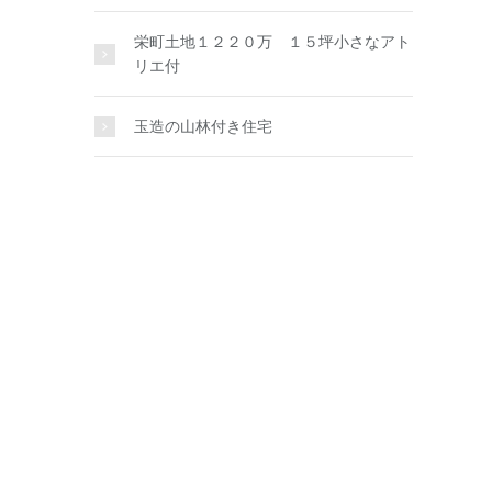
栄町土地１２２０万 １５坪小さなアト
リエ付
玉造の山林付き住宅