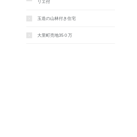
リエ付
玉造の山林付き住宅
大里町売地35０万