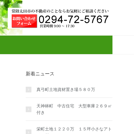
新着ニュース
真弓町土地資材置き場５８０万
天神林町 中古住宅 大型車庫２６９㎡
付き
栄町土地１２２０万 １５坪小さなアト