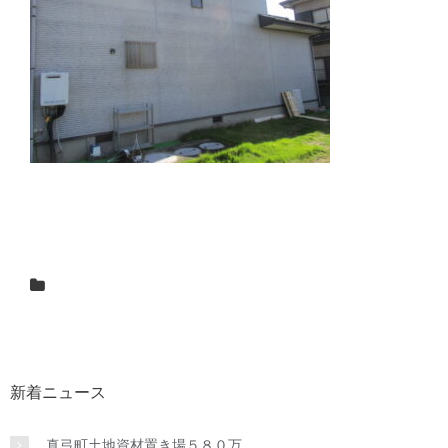
新着ニュース
真弓町土地資材置き場５８０万