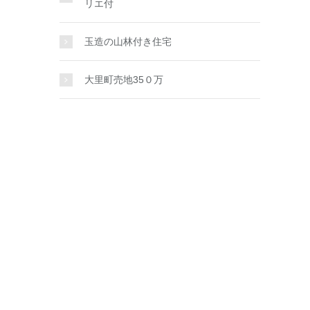
リエ付
玉造の山林付き住宅
大里町売地35０万