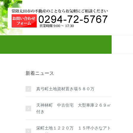
新着ニュース
真弓町土地資材置き場５８０万
天神林町 中古住宅 大型車庫２６９㎡
付き
栄町土地１２２０万 １５坪小さなアト