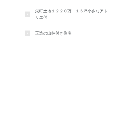
栄町土地１２２０万 １５坪小さなアト
リエ付
玉造の山林付き住宅