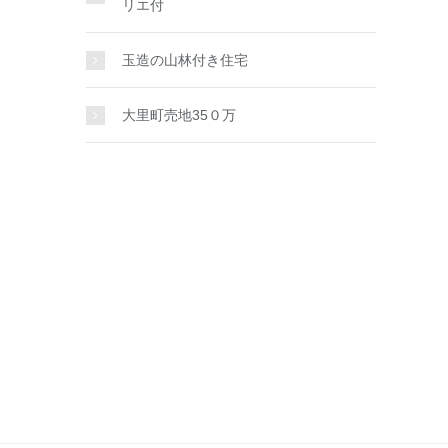
リエ付
玉造の山林付き住宅
大里町売地35０万