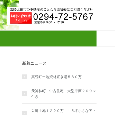
新着ニュース
真弓町土地資材置き場５８０万
天神林町 中古住宅 大型車庫２６９㎡
付き
栄町土地１２２０万 １５坪小さなアト