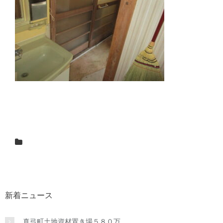
新着ニュース
真弓町土地資材置き場５８０万