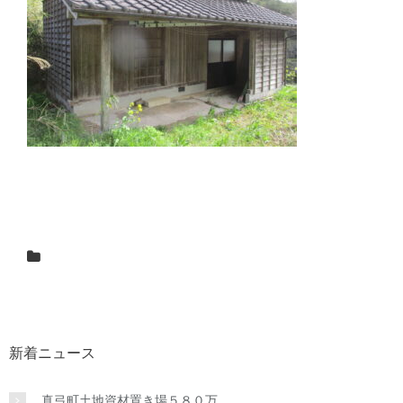
新着ニュース
真弓町土地資材置き場５８０万