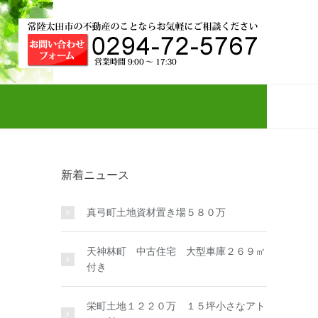
新着ニュース
真弓町土地資材置き場５８０万
天神林町 中古住宅 大型車庫２６９㎡
付き
栄町土地１２２０万 １５坪小さなアト