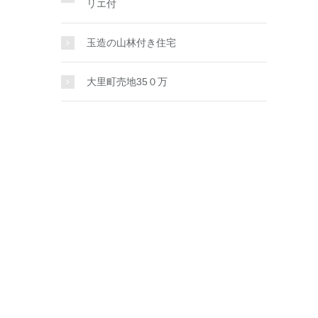
リエ付
玉造の山林付き住宅
大里町売地35０万