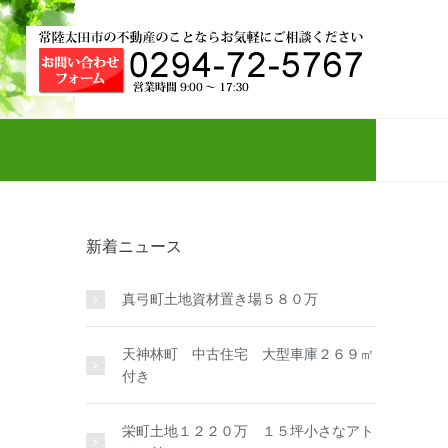
新着ニュース
真弓町土地資材置き場５８０万
天神林町 中古住宅 大型車庫２６９㎡
付き
栄町土地１２２０万 １５坪小さなアト