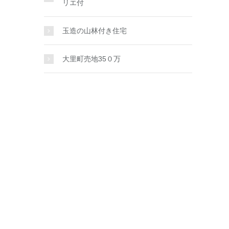
リエ付
玉造の山林付き住宅
大里町売地35０万