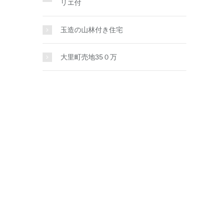
リエ付
玉造の山林付き住宅
大里町売地35０万