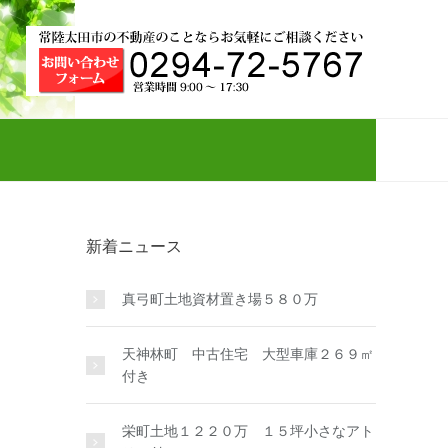
新着ニュース
真弓町土地資材置き場５８０万
天神林町 中古住宅 大型車庫２６９㎡
付き
栄町土地１２２０万 １５坪小さなアト